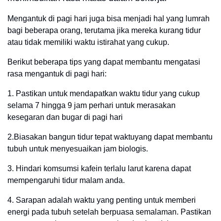
Mengantuk di pagi hari juga bisa menjadi hal yang lumrah
bagi beberapa orang, terutama jika mereka kurang tidur
atau tidak memiliki waktu istirahat yang cukup.
Berikut beberapa tips yang dapat membantu mengatasi
rasa mengantuk di pagi hari:
1. Pastikan untuk mendapatkan waktu tidur yang cukup
selama 7 hingga 9 jam perhari untuk merasakan
kesegaran dan bugar di pagi hari
2.Biasakan bangun tidur tepat waktuyang dapat membantu
tubuh untuk menyesuaikan jam biologis.
3. Hindari komsumsi kafein terlalu larut karena dapat
mempengaruhi tidur malam anda.
4. Sarapan adalah waktu yang penting untuk memberi
energi pada tubuh setelah berpuasa semalaman. Pastikan