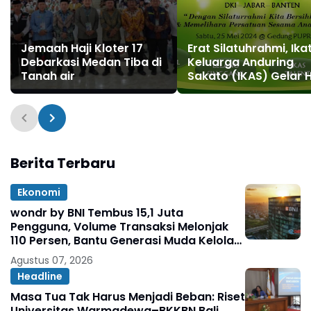
Jemaah Haji Kloter 17
Erat Silatuhrahmi, Ika
Debarkasi Medan Tiba di
Keluarga Anduring
Tanah air
Sakato (IKAS) Gelar H
bi Halal
Berita Terbaru
Ekonomi
wondr by BNI Tembus 15,1 Juta
Pengguna, Volume Transaksi Melonjak
110 Persen, Bantu Generasi Muda Kelola
Keuangan hingga Persiapkan Masa
Agustus 07, 2026
Depan.
Headline
Masa Tua Tak Harus Menjadi Beban: Riset
Universitas Warmadewa–BKKBN Bali