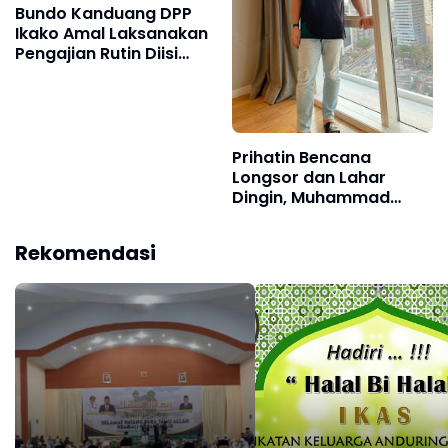
Bundo Kanduang DPP
Ikako Amal Laksanakan
Pengajian Rutin Diisi
Tausyah dan Kirim Doa
Kepada Almarhum
Bapak Badayuang
Prihatin Bencana
Longsor dan Lahar
Dingin, Muhammad
Ihsan: Sumbar Adalah
Kampung Kita Tercinta
Rekomendasi