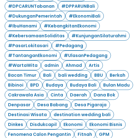
#DPCARUNTabanan
#DPPARUNBali
#DukunganPemerintah
#EkonomiBali
#IbuHanami
#KebangkitanEkonomi
#KebersamaanSoliditas
#KunjunganSilaturahmi
#PasarLokitasari
#Pedagang
#TantanganEkonomi
#UlasanPedagang
#WartaWita
admin
Ahmad
Artis
Bacan Timur
Bali
bali wedding
BBU
Berkah
Bibinoi
BPD
Budaya
Budaya Bali
Bulan Madu
Cakrawala Asia
Cinta
Daerah
Dana Bok
Denpasar
Desa Babang
Desa Pigaraja
Destinasi Wisata
destination wedding bali
Dinkes
Disdukcapil
Ekonomi
Ekonomi Bisnis
Fenomena Calon Pengantin
Fitnah
GPM