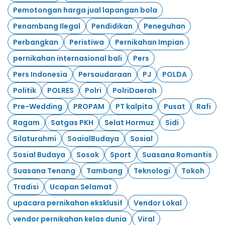
Pemotongan harga jual lapangan bola
Penambang Ilegal
Pendidikan
Peneguhan
Perbangkan
Peristiwa
Pernikahan Impian
pernikahan internasional bali
Pers
Pers Indonesia
Persaudaraan
PJ
POLDA
Politik
POLRES
Polri
PolriDaerah
Pre-Wedding
PROPAM
PT kalpita
Pusat
Rafi
Ragam
Satgas PKH
Selat Hormuz
Sidi
Silaturahmi
SoaialBudaya
Sosial
Sosial Budaya
Sosok
Sport
Suasana Romantis
Suasana Tenang
Tambang
Teknologi
Tokoh
Tradisi
Ucapan Selamat
upacara pernikahan eksklusif
Vendor Lokal
vendor pernikahan kelas dunia
Viral