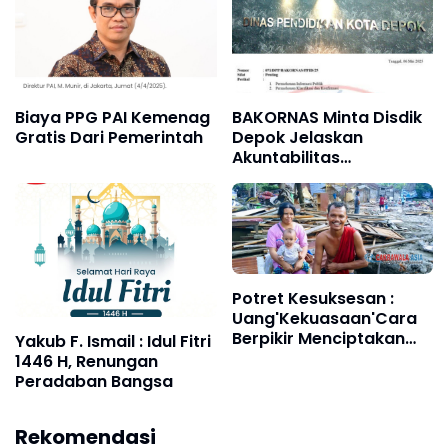
BAKORNAS Minta Disdik
Biaya PPG PAI Kemenag
Depok Jelaskan
Gratis Dari Pemerintah
Akuntabilitas
Penyaluran Belanja
Hibah Dari 2021 Hingga
2023 Mencapai 166,2
Miliar Rupiah
Potret Kesuksesan :
Uang'Kekuasaan'Cara
Berpikir Menciptakan
Yakub F. Ismail : Idul Fitri
Karakteristik Individual
1446 H, Renungan
Peradaban Bangsa
Rekomendasi