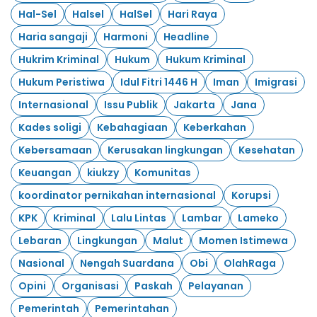
Hal-Sel
Halsel
HalSel
Hari Raya
Haria sangaji
Harmoni
Headline
Hukrim Kriminal
Hukum
Hukum Kriminal
Hukum Peristiwa
Idul Fitri 1446 H
Iman
Imigrasi
Internasional
Issu Publik
Jakarta
Jana
Kades soligi
Kebahagiaan
Keberkahan
Kebersamaan
Kerusakan lingkungan
Kesehatan
Keuangan
kiukzy
Komunitas
koordinator pernikahan internasional
Korupsi
KPK
Kriminal
Lalu Lintas
Lambar
Lameko
Lebaran
Lingkungan
Malut
Momen Istimewa
Nasional
Nengah Suardana
Obi
OlahRaga
Opini
Organisasi
Paskah
Pelayanan
Pemerintah
Pemerintahan