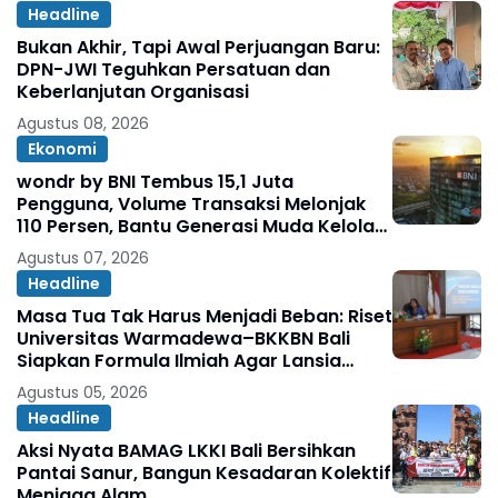
Headline
Bukan Akhir, Tapi Awal Perjuangan Baru:
DPN-JWI Teguhkan Persatuan dan
Keberlanjutan Organisasi
Agustus 08, 2026
Ekonomi
wondr by BNI Tembus 15,1 Juta
Pengguna, Volume Transaksi Melonjak
110 Persen, Bantu Generasi Muda Kelola
Keuangan hingga Persiapkan Masa
Agustus 07, 2026
Depan.
Headline
Masa Tua Tak Harus Menjadi Beban: Riset
Universitas Warmadewa–BKKBN Bali
Siapkan Formula Ilmiah Agar Lansia
Tetap Sehat, Bahagia, dan Produktif
Agustus 05, 2026
Headline
Aksi Nyata BAMAG LKKI Bali Bersihkan
Pantai Sanur, Bangun Kesadaran Kolektif
Menjaga Alam