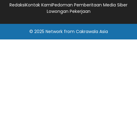
Redaksi
Kontak Kami
Pedoman Pemberitaan Media Siber
Lowongan Pekerjaan
© 2025
Network
from
Cakrawala Asia