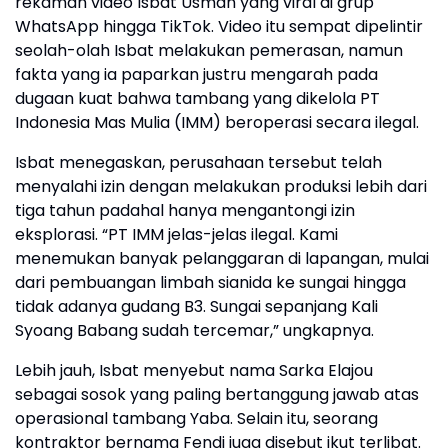
rekaman video Isbat Usman yang viral di grup
WhatsApp hingga TikTok. Video itu sempat dipelintir
seolah-olah Isbat melakukan pemerasan, namun
fakta yang ia paparkan justru mengarah pada
dugaan kuat bahwa tambang yang dikelola PT
Indonesia Mas Mulia (IMM) beroperasi secara ilegal.
Isbat menegaskan, perusahaan tersebut telah
menyalahi izin dengan melakukan produksi lebih dari
tiga tahun padahal hanya mengantongi izin
eksplorasi. “PT IMM jelas-jelas ilegal. Kami
menemukan banyak pelanggaran di lapangan, mulai
dari pembuangan limbah sianida ke sungai hingga
tidak adanya gudang B3. Sungai sepanjang Kali
Syoang Babang sudah tercemar,” ungkapnya.
Lebih jauh, Isbat menyebut nama Sarka Elajou
sebagai sosok yang paling bertanggung jawab atas
operasional tambang Yaba. Selain itu, seorang
kontraktor bernama Fendi juga disebut ikut terlibat.