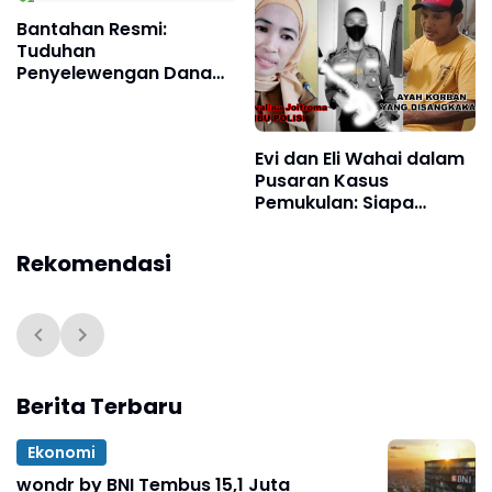
Bantahan Resmi:
Tuduhan
Penyelewengan Dana
PAUD Desa Yaba Tidak
Benar, Anggaran Sesuai
Realisasi.
Evi dan Eli Wahai dalam
Pusaran Kasus
Pemukulan: Siapa
Dalang Sebenarnya?
Rekomendasi
Berita Terbaru
Ekonomi
wondr by BNI Tembus 15,1 Juta