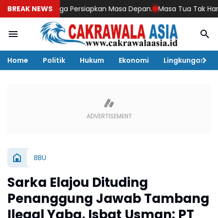
ngan hingga Persiapkan Masa Depan.
BREAK NEWS
Masa Tua Tak Harus Menjadi
Home
Politik
Hukum
Ekonomi
Lingkungan
BBU
Sarka Elajou Dituding
Penanggung Jawab Tambang
Ilegal Yaba, Isbat Usman: PT