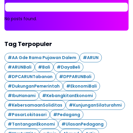
No posts found.
Tag Terpopuler
#AA Gde Rama Pujawan Dalem
#ARUN
#ARUNBali
#Bali
#DayaBeli
#DPCARUNTabanan
#DPPARUNBali
#DukunganPemerintah
#EkonomiBali
#IbuHanami
#KebangkitanEkonomi
#KebersamaanSoliditas
#KunjunganSilaturahmi
#PasarLokitasari
#Pedagang
#TantanganEkonomi
#UlasanPedagang