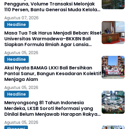
Pengguna, Volume Transaksi Melonjak
110 Persen, Bantu Generasi Muda Kelola
Keuangan hingga Persiapkan Masa
Agustus 07, 2026
Depan.
Headline
Masa Tua Tak Harus Menjadi Beban: Riset
Universitas Warmadewa–BKKBN Bali
Siapkan Formula Ilmiah Agar Lansia
Tetap Sehat, Bahagia, dan Produktif
Agustus 05, 2026
Headline
Aksi Nyata BAMAG LKKI Bali Bersihkan
Pantai Sanur, Bangun Kesadaran Kolektif
Menjaga Alam
Agustus 05, 2026
Headline
Menyongsong 81 Tahun Indonesia
Merdeka, LKSB Soroti Reformasi yang
Dinilai Belum Menjawab Harapan Rakyat
Oleh: Abdul Ghopur
Agustus 05, 2026
Ekonomi