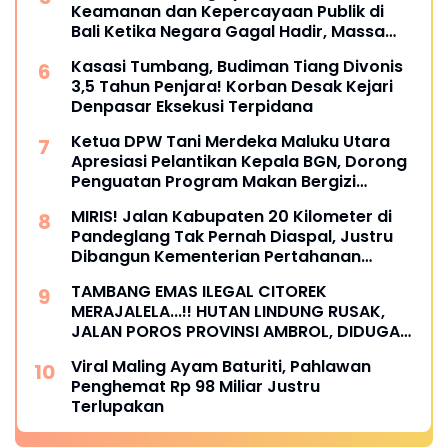
Keamanan dan Kepercayaan Publik di
Bali Ketika Negara Gagal Hadir, Massa
Mengambil Alih Hukum
Kasasi Tumbang, Budiman Tiang Divonis
3,5 Tahun Penjara! Korban Desak Kejari
Denpasar Eksekusi Terpidana
Ketua DPW Tani Merdeka Maluku Utara
Apresiasi Pelantikan Kepala BGN, Dorong
Penguatan Program Makan Bergizi
Gratis.!!
MIRIS! Jalan Kabupaten 20 Kilometer di
Pandeglang Tak Pernah Diaspal, Justru
Dibangun Kementerian Pertahanan
Melalui TNI Warga: Puluhan Kali Ajukan
TAMBANG EMAS ILEGAL CITOREK
Perbaikan ke Pemda, Tak Pernah Digubris
MERAJALELA...!! HUTAN LINDUNG RUSAK,
JALAN POROS PROVINSI AMBROL, DIDUGA
LIBATKAN OKNUM KADES DAN APH
Viral Maling Ayam Baturiti, Pahlawan
Penghemat Rp 98 Miliar Justru
Terlupakan