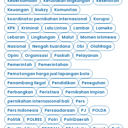
Kebersamaan
Kerusakan lingkungan
Kesehatan
Keuangan
kiukzy
Komunitas
koordinator pernikahan internasional
Korupsi
KPK
Kriminal
Lalu Lintas
Lambar
Lameko
Lebaran
Lingkungan
Malut
Momen Istimewa
Nasional
Nengah Suardana
Obi
OlahRaga
Opini
Organisasi
Paskah
Pelayanan
Pemerintah
Pemerintahan
Pemotongan harga jual lapangan bola
Penambang Ilegal
Pendidikan
Peneguhan
Perbangkan
Peristiwa
Pernikahan Impian
pernikahan internasional bali
Pers
Pers Indonesia
Persaudaraan
PJ
POLDA
Politik
POLRES
Polri
PolriDaerah