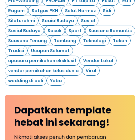
Pre-Wedding
PROPAM
PT kalpita
Pusat
Rafi
Ragam
Satgas PKH
Selat Hormuz
Sidi
Silaturahmi
SoaialBudaya
Sosial
Sosial Budaya
Sosok
Sport
Suasana Romantis
Suasana Tenang
Tambang
Teknologi
Tokoh
Tradisi
Ucapan Selamat
upacara pernikahan eksklusif
Vendor Lokal
vendor pernikahan kelas dunia
Viral
wedding di bali
Yaba
Dapatkan
template
hebat ini
sekarang!
Nikmati akses penuh dan pembaruan