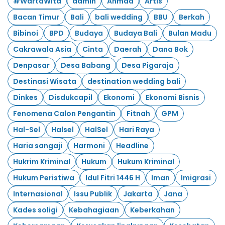
#WartaWita
admin
Ahmad
Artis
Bacan Timur
Bali
bali wedding
BBU
Berkah
Bibinoi
BPD
Budaya
Budaya Bali
Bulan Madu
Cakrawala Asia
Cinta
Daerah
Dana Bok
Denpasar
Desa Babang
Desa Pigaraja
Destinasi Wisata
destination wedding bali
Dinkes
Disdukcapil
Ekonomi
Ekonomi Bisnis
Fenomena Calon Pengantin
Fitnah
GPM
Hal-Sel
Halsel
HalSel
Hari Raya
Haria sangaji
Harmoni
Headline
Hukrim Kriminal
Hukum
Hukum Kriminal
Hukum Peristiwa
Idul Fitri 1446 H
Iman
Imigrasi
Internasional
Issu Publik
Jakarta
Jana
Kades soligi
Kebahagiaan
Keberkahan