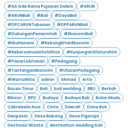
#AA Gde Rama Pujawan Dalem
#ARUN
#ARUNBali
#Bali
#DayaBeli
#DPCARUNTabanan
#DPPARUNBali
#DukunganPemerintah
#EkonomiBali
#IbuHanami
#KebangkitanEkonomi
#KebersamaanSoliditas
#KunjunganSilaturahmi
#PasarLokitasari
#Pedagang
#TantanganEkonomi
#UlasanPedagang
#WartaWita
admin
Ahmad
Artis
Bacan Timur
Bali
bali wedding
BBU
Berkah
Bibinoi
BPD
Budaya
Budaya Bali
Bulan Madu
Cakrawala Asia
Cinta
Daerah
Dana Bok
Denpasar
Desa Babang
Desa Pigaraja
Destinasi Wisata
destination wedding bali