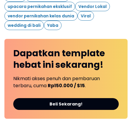
upacara pernikahan eksklusif
Vendor Lokal
vendor pernikahan kelas dunia
Viral
wedding di bali
Yaba
Dapatkan
template
hebat ini
sekarang!
Nikmati akses penuh dan pembaruan
terbaru, cuma
Rp150.000 / $15
.
Beli Sekarang!