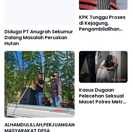
KPK Tunggu Proses
di Kejagung,
Pengambilalihan
Diduga PT Anugrah Sekumur
Kasus Dugaan
Dalang Masalah Peruskan
Korupsi Febrie
Hutan
Adriansyah Dinilai
Belum Mendesak!
Kasus Dugaan
Pelecehan Seksual
Macet Polres Metro
Depok,
ALHAMDULILLAH,PERJUANGAN
MASYARAKAT DESA