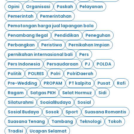
Opini
Organisasi
Paskah
Pelayanan
Pemerintah
Pemerintahan
Pemotongan harga jual lapangan bola
Penambang Ilegal
Pendidikan
Peneguhan
Perbangkan
Peristiwa
Pernikahan Impian
pernikahan internasional bali
Pers
Pers Indonesia
Persaudaraan
PJ
POLDA
Politik
POLRES
Polri
PolriDaerah
Pre-Wedding
PROPAM
PT kalpita
Pusat
Rafi
Ragam
Satgas PKH
Selat Hormuz
Sidi
Silaturahmi
SoaialBudaya
Sosial
Sosial Budaya
Sosok
Sport
Suasana Romantis
Suasana Tenang
Tambang
Teknologi
Tokoh
Tradisi
Ucapan Selamat