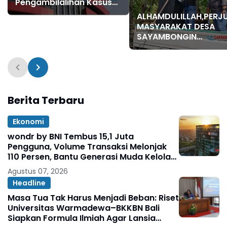
Pengambilalihan Kasus
Dugaan Korupsi Febrie
ALHAMDULILLAH,PER
Adriansyah Dinilai Belum
MASYARAKAT DESA
Mendesak!
SAYAMBONGIN
MEMBUAHKAN HASIL.!!
Berita Terbaru
Ekonomi
wondr by BNI Tembus 15,1 Juta
Pengguna, Volume Transaksi Melonjak
110 Persen, Bantu Generasi Muda Kelola
Keuangan hingga Persiapkan Masa
Agustus 07, 2026
Depan.
Headline
Masa Tua Tak Harus Menjadi Beban: Riset
Universitas Warmadewa–BKKBN Bali
Siapkan Formula Ilmiah Agar Lansia