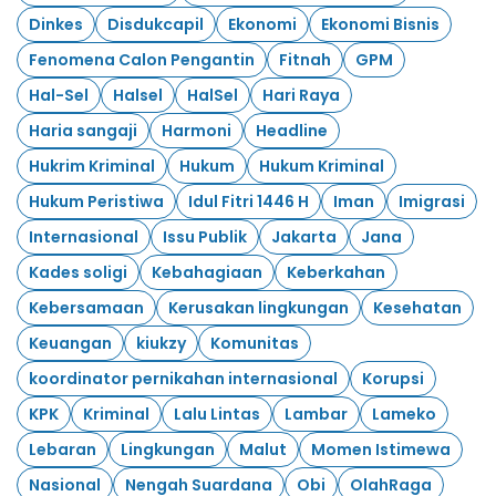
Dinkes
Disdukcapil
Ekonomi
Ekonomi Bisnis
Fenomena Calon Pengantin
Fitnah
GPM
Hal-Sel
Halsel
HalSel
Hari Raya
Haria sangaji
Harmoni
Headline
Hukrim Kriminal
Hukum
Hukum Kriminal
Hukum Peristiwa
Idul Fitri 1446 H
Iman
Imigrasi
Internasional
Issu Publik
Jakarta
Jana
Kades soligi
Kebahagiaan
Keberkahan
Kebersamaan
Kerusakan lingkungan
Kesehatan
Keuangan
kiukzy
Komunitas
koordinator pernikahan internasional
Korupsi
KPK
Kriminal
Lalu Lintas
Lambar
Lameko
Lebaran
Lingkungan
Malut
Momen Istimewa
Nasional
Nengah Suardana
Obi
OlahRaga