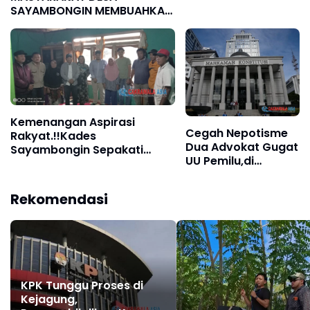
SAYAMBONGIN MEMBUAHKAN
HASIL.!!
Kemenangan Aspirasi
Cegah Nepotisme
Rakyat.!!Kades
Dua Advokat Gugat
Sayambongin Sepakati
UU Pemilu,di
Tuntutan Aliansi, Proyek
Mahkamah
Abrasi Pantai Dikembalikan
Konstitusi.
ke Dusun II
Rekomendasi
KPK Tunggu Proses di
Kejagung,