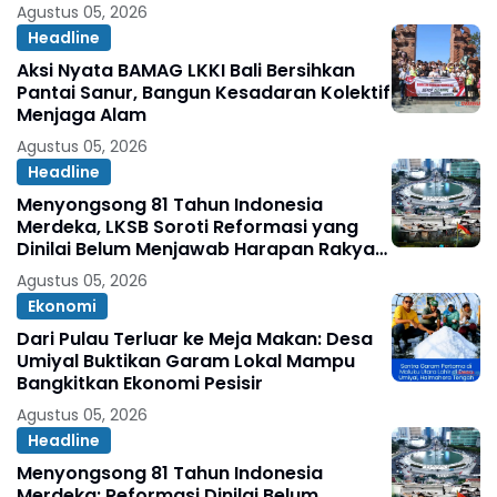
Tetap Sehat, Bahagia, dan Produktif
Agustus 05, 2026
Headline
Aksi Nyata BAMAG LKKI Bali Bersihkan
Pantai Sanur, Bangun Kesadaran Kolektif
Menjaga Alam
Agustus 05, 2026
Headline
Menyongsong 81 Tahun Indonesia
Merdeka, LKSB Soroti Reformasi yang
Dinilai Belum Menjawab Harapan Rakyat
Oleh: Abdul Ghopur
Agustus 05, 2026
Ekonomi
Dari Pulau Terluar ke Meja Makan: Desa
Umiyal Buktikan Garam Lokal Mampu
Bangkitkan Ekonomi Pesisir
Agustus 05, 2026
Headline
Menyongsong 81 Tahun Indonesia
Merdeka: Reformasi Dinilai Belum