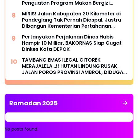
Penguatan Program Makan Bergizi
Gratis.!!
MIRIS! Jalan Kabupaten 20 Kilometer di
Pandeglang Tak Pernah Diaspal, Justru
Dibangun Kementerian Pertahanan
Melalui TNI Warga: Puluhan Kali Ajukan
Pertanyakan Perjalanan Dinas Habis
Perbaikan ke Pemda, Tak Pernah Digubris
Hampir 10 Milliar, BAKORNAS Siap Gugat
Dinkes Kota DEPOK
TAMBANG EMAS ILEGAL CITOREK
MERAJALELA...!! HUTAN LINDUNG RUSAK,
JALAN POROS PROVINSI AMBROL, DIDUGA
LIBATKAN OKNUM KADES DAN APH
Ramadan 2025
No posts found.