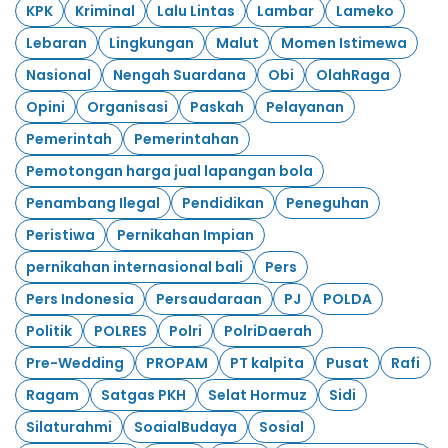
KPK
Kriminal
Lalu Lintas
Lambar
Lameko
Lebaran
Lingkungan
Malut
Momen Istimewa
Nasional
Nengah Suardana
Obi
OlahRaga
Opini
Organisasi
Paskah
Pelayanan
Pemerintah
Pemerintahan
Pemotongan harga jual lapangan bola
Penambang Ilegal
Pendidikan
Peneguhan
Peristiwa
Pernikahan Impian
pernikahan internasional bali
Pers
Pers Indonesia
Persaudaraan
PJ
POLDA
Politik
POLRES
Polri
PolriDaerah
Pre-Wedding
PROPAM
PT kalpita
Pusat
Rafi
Ragam
Satgas PKH
Selat Hormuz
Sidi
Silaturahmi
SoaialBudaya
Sosial