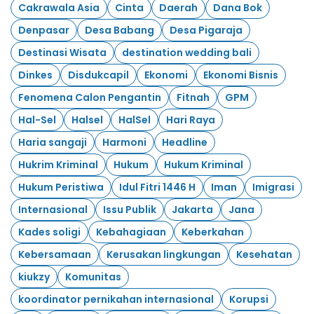
Cakrawala Asia
Cinta
Daerah
Dana Bok
Denpasar
Desa Babang
Desa Pigaraja
Destinasi Wisata
destination wedding bali
Dinkes
Disdukcapil
Ekonomi
Ekonomi Bisnis
Fenomena Calon Pengantin
Fitnah
GPM
Hal-Sel
Halsel
HalSel
Hari Raya
Haria sangaji
Harmoni
Headline
Hukrim Kriminal
Hukum
Hukum Kriminal
Hukum Peristiwa
Idul Fitri 1446 H
Iman
Imigrasi
Internasional
Issu Publik
Jakarta
Jana
Kades soligi
Kebahagiaan
Keberkahan
Kebersamaan
Kerusakan lingkungan
Kesehatan
kiukzy
Komunitas
koordinator pernikahan internasional
Korupsi