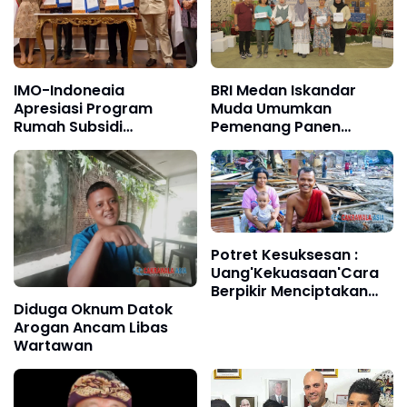
IMO-Indoneaia
BRI Medan Iskandar
Apresiasi Program
Muda Umumkan
Rumah Subsidi
Pemenang Panen
Kemkomdigi untuk
Hadiah Simpedes,
Wartawan
Nasabah Dapat Kejutan
Grand Prize dan Hadiah
Potret Kesuksesan :
Uang'Kekuasaan'Cara
Berpikir Menciptakan
Karakteristik Individual
Diduga Oknum Datok
Arogan Ancam Libas
Wartawan