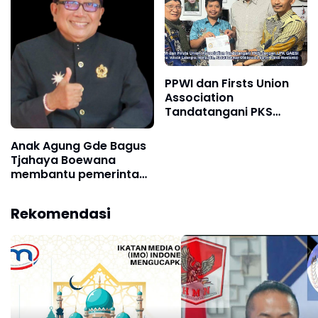
PPWI dan Firsts Union
Association
Tandatangani PKS
dengan LPK GAESI
Anak Agung Gde Bagus
Tjahaya Boewana
membantu pemerintah
Indonesia dalam
menjaga kestabilan
Rekomendasi
negara,