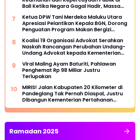
Bali Ketika Negara Gagal Hadir, Massa
Mengambil Alih Hukum
Ketua DPW Tani Merdeka Maluku Utara
Apresiasi Pelantikan Kepala BGN, Dorong
Penguatan Program Makan Bergizi
Gratis.!!
Koalisi 19 Organisasi Advokat Serahkan
Naskah Rancangan Perubahan Undang-
Undang Advokat kepada Kementerian
Hukum RI
Viral Maling Ayam Baturiti, Pahlawan
Penghemat Rp 98 Miliar Justru
Terlupakan
MIRIS! Jalan Kabupaten 20 Kilometer di
Pandeglang Tak Pernah Diaspal, Justru
Dibangun Kementerian Pertahanan
Melalui TNI Warga: Puluhan Kali Ajukan
Perbaikan ke Pemda, Tak Pernah Digubris
Ramadan 2025