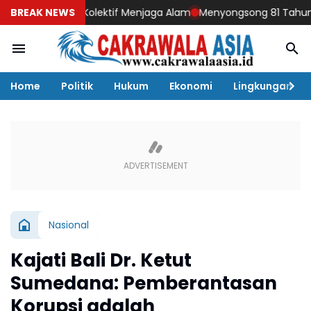
adaran Kolektif Menjaga Alam
BREAK NEWS
Menyongsong 81 Tahun Indonesia 
Home
Politik
Hukum
Ekonomi
Lingkungan
Nasional
Kajati Bali Dr. Ketut
Sumedana: Pemberantasan
Korupsi adalah