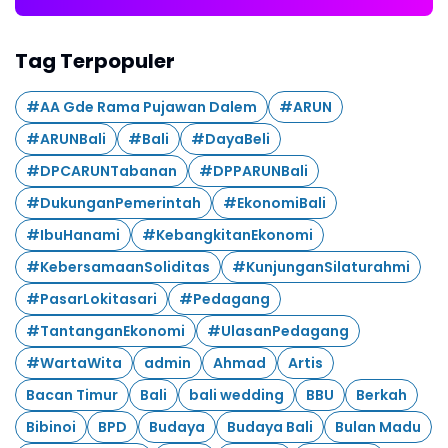
Tag Terpopuler
#AA Gde Rama Pujawan Dalem
#ARUN
#ARUNBali
#Bali
#DayaBeli
#DPCARUNTabanan
#DPPARUNBali
#DukunganPemerintah
#EkonomiBali
#IbuHanami
#KebangkitanEkonomi
#KebersamaanSoliditas
#KunjunganSilaturahmi
#PasarLokitasari
#Pedagang
#TantanganEkonomi
#UlasanPedagang
#WartaWita
admin
Ahmad
Artis
Bacan Timur
Bali
bali wedding
BBU
Berkah
Bibinoi
BPD
Budaya
Budaya Bali
Bulan Madu