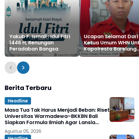
Yakub F. Ismail : Idul Fitri
Ucapan Selamat Dari
1446 H, Renungan
Ketua Umum WHN Un
Peradaban Bangsa
Kapolresta Barelang
Yang Baru
Berita Terbaru
Headline
Masa Tua Tak Harus Menjadi Beban: Riset
Universitas Warmadewa–BKKBN Bali
Siapkan Formula Ilmiah Agar Lansia
Tetap Sehat, Bahagia, dan Produktif
Agustus 05, 2026
Headline