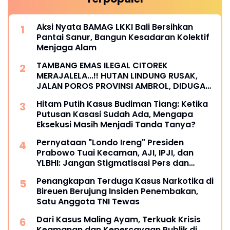
Aksi Nyata BAMAG LKKI Bali Bersihkan
Pantai Sanur, Bangun Kesadaran Kolektif
Menjaga Alam
TAMBANG EMAS ILEGAL CITOREK
MERAJALELA...!! HUTAN LINDUNG RUSAK,
JALAN POROS PROVINSI AMBROL, DIDUGA
LIBATKAN OKNUM KADES DAN APH
Hitam Putih Kasus Budiman Tiang: Ketika
Putusan Kasasi Sudah Ada, Mengapa
Eksekusi Masih Menjadi Tanda Tanya?
Pernyataan "Londo Ireng" Presiden
Prabowo Tuai Kecaman, AJI, IPJI, dan
YLBHI: Jangan Stigmatisasi Pers dan
Masyarakat Sipil
Penangkapan Terduga Kasus Narkotika di
Bireuen Berujung Insiden Penembakan,
Satu Anggota TNI Tewas
Dari Kasus Maling Ayam, Terkuak Krisis
Keamanan dan Kepercayaan Publik di