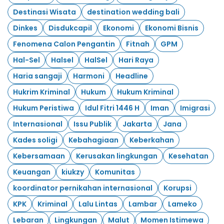
Destinasi Wisata
destination wedding bali
Dinkes
Disdukcapil
Ekonomi
Ekonomi Bisnis
Fenomena Calon Pengantin
Fitnah
GPM
Hal-Sel
Halsel
HalSel
Hari Raya
Haria sangaji
Harmoni
Headline
Hukrim Kriminal
Hukum
Hukum Kriminal
Hukum Peristiwa
Idul Fitri 1446 H
Iman
Imigrasi
Internasional
Issu Publik
Jakarta
Jana
Kades soligi
Kebahagiaan
Keberkahan
Kebersamaan
Kerusakan lingkungan
Kesehatan
Keuangan
kiukzy
Komunitas
koordinator pernikahan internasional
Korupsi
KPK
Kriminal
Lalu Lintas
Lambar
Lameko
Lebaran
Lingkungan
Malut
Momen Istimewa