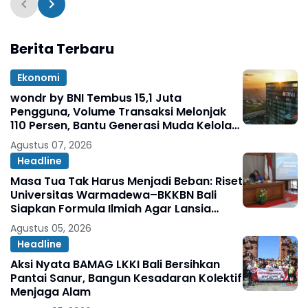
Berita Terbaru
Ekonomi
wondr by BNI Tembus 15,1 Juta
Pengguna, Volume Transaksi Melonjak
110 Persen, Bantu Generasi Muda Kelola
Keuangan hingga Persiapkan Masa
Agustus 07, 2026
Depan.
Headline
Masa Tua Tak Harus Menjadi Beban: Riset
Universitas Warmadewa–BKKBN Bali
Siapkan Formula Ilmiah Agar Lansia
Tetap Sehat, Bahagia, dan Produktif
Agustus 05, 2026
Headline
Aksi Nyata BAMAG LKKI Bali Bersihkan
Pantai Sanur, Bangun Kesadaran Kolektif
Menjaga Alam