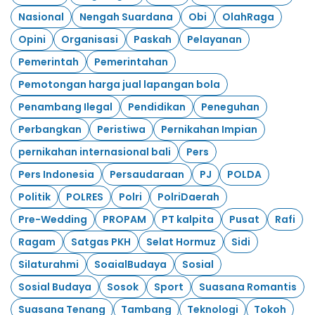
Nasional
Nengah Suardana
Obi
OlahRaga
Opini
Organisasi
Paskah
Pelayanan
Pemerintah
Pemerintahan
Pemotongan harga jual lapangan bola
Penambang Ilegal
Pendidikan
Peneguhan
Perbangkan
Peristiwa
Pernikahan Impian
pernikahan internasional bali
Pers
Pers Indonesia
Persaudaraan
PJ
POLDA
Politik
POLRES
Polri
PolriDaerah
Pre-Wedding
PROPAM
PT kalpita
Pusat
Rafi
Ragam
Satgas PKH
Selat Hormuz
Sidi
Silaturahmi
SoaialBudaya
Sosial
Sosial Budaya
Sosok
Sport
Suasana Romantis
Suasana Tenang
Tambang
Teknologi
Tokoh