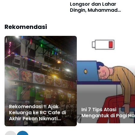
Longsor dan Lahar
Dingin, Muhammad
Ihsan: Sumbar Adalah
Kampung Kita Tercinta
Rekomendasi
Rekomendasi !! Ajak
Ini 7 Tips Atasi
Keluarga ke RC Cafe di
Mengantuk di Pagi Hari
Akhir Pekan Nikmati
Suasana Kekeluargaan