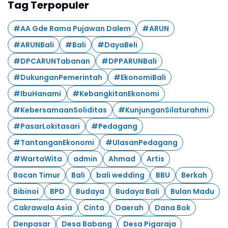
Tag Terpopuler
#AA Gde Rama Pujawan Dalem
#ARUN
#ARUNBali
#Bali
#DayaBeli
#DPCARUNTabanan
#DPPARUNBali
#DukunganPemerintah
#EkonomiBali
#IbuHanami
#KebangkitanEkonomi
#KebersamaanSoliditas
#KunjunganSilaturahmi
#PasarLokitasari
#Pedagang
#TantanganEkonomi
#UlasanPedagang
#WartaWita
admin
Ahmad
Artis
Bacan Timur
Bali
bali wedding
BBU
Berkah
Bibinoi
BPD
Budaya
Budaya Bali
Bulan Madu
Cakrawala Asia
Cinta
Daerah
Dana Bok
Denpasar
Desa Babang
Desa Pigaraja