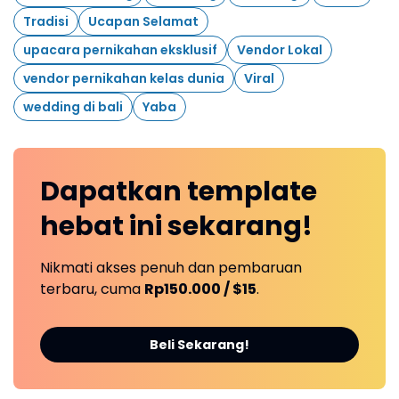
Tradisi
Ucapan Selamat
upacara pernikahan eksklusif
Vendor Lokal
vendor pernikahan kelas dunia
Viral
wedding di bali
Yaba
Dapatkan
template
hebat ini
sekarang!
Nikmati akses penuh dan pembaruan
terbaru, cuma
Rp150.000 / $15
.
Beli Sekarang!