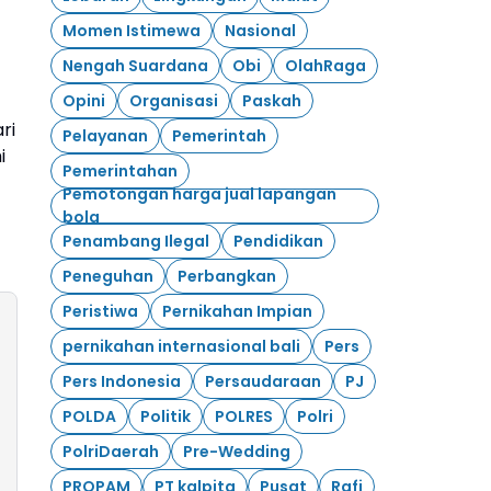
Momen Istimewa
Nasional
Nengah Suardana
Obi
OlahRaga
Opini
Organisasi
Paskah
ri
Pelayanan
Pemerintah
i
Pemerintahan
Pemotongan harga jual lapangan
bola
Penambang Ilegal
Pendidikan
.
Peneguhan
Perbangkan
Peristiwa
Pernikahan Impian
pernikahan internasional bali
Pers
Pers Indonesia
Persaudaraan
PJ
POLDA
Politik
POLRES
Polri
PolriDaerah
Pre-Wedding
PROPAM
PT kalpita
Pusat
Rafi