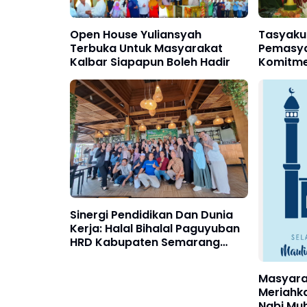
Open House Yuliansyah
Tasyakur
Terbuka Untuk Masyarakat
Pemasya
Kalbar Siapapun Boleh Hadir
Komitme
Bermanf
Sinergi Pendidikan Dan Dunia
Kerja: Halal Bihalal Paguyuban
HRD Kabupaten Semarang
Bersama STIEMA Perkuat
Kolaborasi Strategis untuk SDM
Masyarak
Unggul
Meriahka
Nabi M