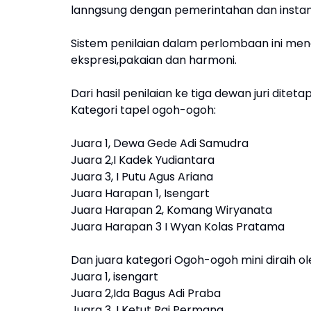
lanngsung dengan pemerintahan dan instan
Sistem penilaian dalam perlombaan ini menca
ekspresi,pakaian dan harmoni.
Dari hasil penilaian ke tiga dewan juri ditet
Kategori tapel ogoh-ogoh:
Juara 1, Dewa Gede Adi Samudra
Juara 2,I Kadek Yudiantara
Juara 3, I Putu Agus Ariana
Juara Harapan 1, Isengart
Juara Harapan 2, Komang Wiryanata
Juara Harapan 3 I Wyan Kolas Pratama
Dan juara kategori Ogoh-ogoh mini diraih ol
Juara 1, isengart
Juara 2,Ida Bagus Adi Praba
Juara 3, I Ketut Rai Permana