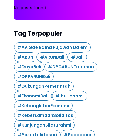
No posts found.
Tag Terpopuler
#AA Gde Rama Pujawan Dalem
#ARUN
#ARUNBali
#Bali
#DayaBeli
#DPCARUNTabanan
#DPPARUNBali
#DukunganPemerintah
#EkonomiBali
#IbuHanami
#KebangkitanEkonomi
#KebersamaanSoliditas
#KunjunganSilaturahmi
#PasarLokitasari
#Pedagang