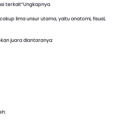
si terkait”Ungkapnya.
kup lima unsur utama, yaitu anatomi, fisual,
apkan juara diantaranya:
eh: