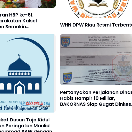
an HBP ke-61,
rakatan Kalsel
WHN DPW Riau Resmi Terbent
n Semakin
aat untuk Masyarakat
Pertanyakan Perjalanan Dina
Habis Hampir 10 Milliar,
BAKORNAS Siap Gugat Dinkes
Kota DEPOK
at Dusun Tojo Kidul
n Peringatan Maulid
uhammad SAW dengan