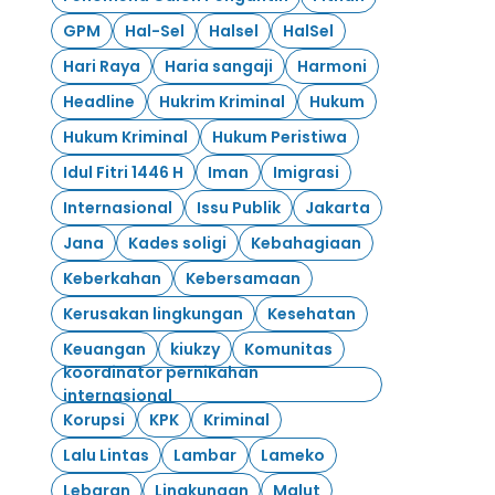
GPM
Hal-Sel
Halsel
HalSel
Hari Raya
Haria sangaji
Harmoni
Headline
Hukrim Kriminal
Hukum
Hukum Kriminal
Hukum Peristiwa
Idul Fitri 1446 H
Iman
Imigrasi
Internasional
Issu Publik
Jakarta
Jana
Kades soligi
Kebahagiaan
Keberkahan
Kebersamaan
Kerusakan lingkungan
Kesehatan
Keuangan
kiukzy
Komunitas
koordinator pernikahan
internasional
Korupsi
KPK
Kriminal
Lalu Lintas
Lambar
Lameko
Lebaran
Lingkungan
Malut