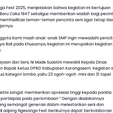
anga Fest 2025, menjelaskan bahwa kegiatan ini bertujuan
 Baru Caka 1947 sekaligus memberikan wadah bagi pecin
 memfasilitasi teman-teman pencinta seni agar tetap bis
ujarnya.
ggota kami masih anak-anak SMP ingin mewadahi pencit
ya Bali pada khususnya, kegiatan ini merupakan kegiatan
a.
ayaan dan Seni, Ni Made Suastini mewakili Kepala Dinas
n Bapak Ketua DPRD Kabupaten Karangasem. Kegiatan i
ua kategori lomba ,yaitu 23 ogoh-ogoh mini dan 31 tapel
stini sangat memberikan apresiasi tinggi kepada panitia
partisipasi pada perlombaan “ Dengan diadakannya
ang semangat generasi dalam melestarikan seni dan
 di aajang Ngesanga Fest berikutnya dapat berkolaborasi