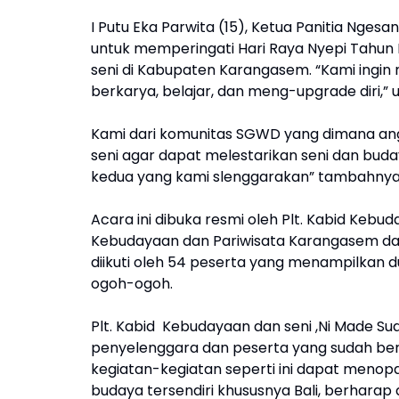
I Putu Eka Parwita (15), Ketua Panitia Nges
untuk memperingati Hari Raya Nyepi Tahun
seni di Kabupaten Karangasem. “Kami ingin
berkarya, belajar, dan meng-upgrade diri,” 
Kami dari komunitas SGWD yang dimana an
seni agar dapat melestarikan seni dan buda
kedua yang kami slenggarakan” tambahny
Acara ini dibuka resmi oleh Plt. Kabid Kebud
Kebudayaan dan Pariwisata Karangasem da
diikuti oleh 54 peserta yang menampilkan d
ogoh-ogoh.
Plt. Kabid Kebudayaan dan seni ,Ni Made Sua
penyelenggara dan peserta yang sudah ber
kegiatan-kegiatan seperti ini dapat menop
budaya tersendiri khususnya Bali, berharap