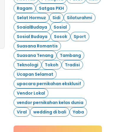
Ragam
Satgas PKH
Selat Hormuz
Sidi
Silaturahmi
SoaialBudaya
Sosial
Sosial Budaya
Sosok
Sport
Suasana Romantis
Suasana Tenang
Tambang
Teknologi
Tokoh
Tradisi
Ucapan Selamat
upacara pernikahan eksklusif
Vendor Lokal
vendor pernikahan kelas dunia
Viral
wedding di bali
Yaba