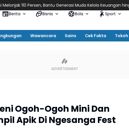
 Persen, Bantu Generasi Muda Kelola Keuangan hingga Persiapka
Berita
Bisnis
Bola
Sport
ingkungan
Wawancara
Sains
Cek Fakta
Tokoh
 Seni Ogoh-Ogoh Mini Dan
il Apik Di Ngesanga Fest