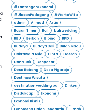
#TantanganEkonomi
ta
#UlasanPedagang
#WartaWita
a
admin
Ahmad
Artis
Bacan Timur
Bali
bali wedding
a
BBU
Berkah
Bibinoi
BPD
Budaya
Budaya Bali
Bulan Madu
Cakrawala Asia
Cinta
Daerah
Dana Bok
Denpasar
ni
Desa Babang
Desa Pigaraja
Destinasi Wisata
destination wedding bali
Dinkes
Disdukcapil
Ekonomi
Ekonomi Bisnis
Fenomena Calon Pengantin
Fitnah