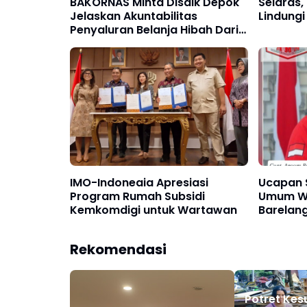
BAKORNAS Minta Disdik Depok
Selaras,
Jelaskan Akuntabilitas
Lindungi
Penyaluran Belanja Hibah Dari
2021 Hingga 2023 Mencapai
166,2 Miliar Rupiah
IMO-Indoneaia Apresiasi
Ucapan 
Program Rumah Subsidi
Umum WH
Kemkomdigi untuk Wartawan
Barelan
Rekomendasi
Potret Kes