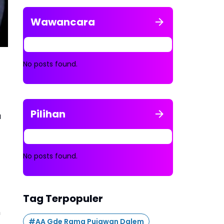
Wawancara
No posts found.
Pilihan
a
No posts found.
Tag Terpopuler
m
#AA Gde Rama Pujawan Dalem