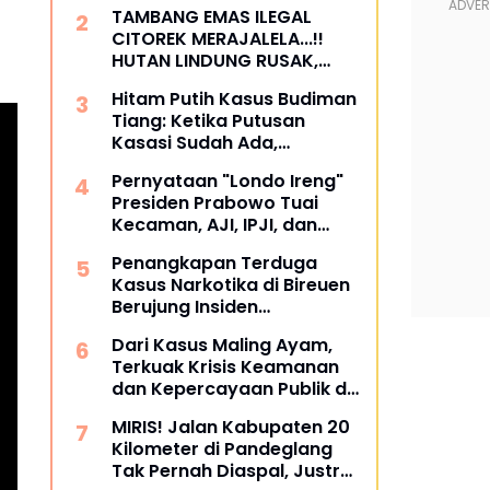
Menjaga Alam
TAMBANG EMAS ILEGAL
CITOREK MERAJALELA...!!
HUTAN LINDUNG RUSAK,
JALAN POROS PROVINSI
Hitam Putih Kasus Budiman
AMBROL, DIDUGA LIBATKAN
Tiang: Ketika Putusan
OKNUM KADES DAN APH
Kasasi Sudah Ada,
Mengapa Eksekusi Masih
Pernyataan "Londo Ireng"
Menjadi Tanda Tanya?
Presiden Prabowo Tuai
Kecaman, AJI, IPJI, dan
YLBHI: Jangan Stigmatisasi
Penangkapan Terduga
Pers dan Masyarakat Sipil
Kasus Narkotika di Bireuen
Berujung Insiden
Penembakan, Satu
Dari Kasus Maling Ayam,
Anggota TNI Tewas
Terkuak Krisis Keamanan
dan Kepercayaan Publik di
Bali Ketika Negara Gagal
MIRIS! Jalan Kabupaten 20
Hadir, Massa Mengambil
Kilometer di Pandeglang
Alih Hukum
Tak Pernah Diaspal, Justru