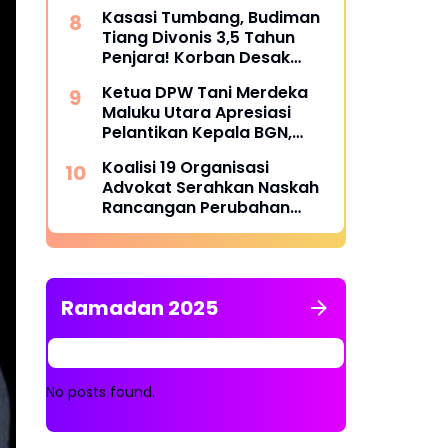
Dibangun Kementerian
Kasasi Tumbang, Budiman
Pertahanan Melalui TNI
Tiang Divonis 3,5 Tahun
Warga: Puluhan Kali Ajukan
Penjara! Korban Desak
Perbaikan ke Pemda, Tak
Kejari Denpasar Eksekusi
Pernah Digubris
Ketua DPW Tani Merdeka
Terpidana
Maluku Utara Apresiasi
Pelantikan Kepala BGN,
Dorong Penguatan
Koalisi 19 Organisasi
Program Makan Bergizi
Advokat Serahkan Naskah
Gratis.!!
Rancangan Perubahan
Undang-Undang Advokat
kepada Kementerian
Hukum RI
Ramadan 2025
No posts found.