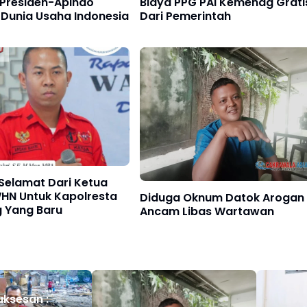
 Presiden-Apindo
Biaya PPG PAI Kemenag Grati
 Dunia Usaha Indonesia
Dari Pemerintah
Selamat Dari Ketua
N Untuk Kapolresta
Diduga Oknum Datok Arogan
g Yang Baru
Ancam Libas Wartawan
uksesan :