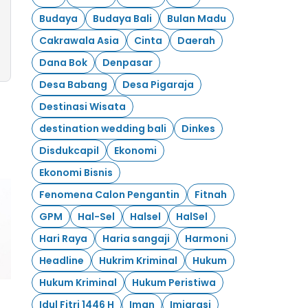
Budaya
Budaya Bali
Bulan Madu
Cakrawala Asia
Cinta
Daerah
Dana Bok
Denpasar
Desa Babang
Desa Pigaraja
Destinasi Wisata
destination wedding bali
Dinkes
Disdukcapil
Ekonomi
Ekonomi Bisnis
Fenomena Calon Pengantin
Fitnah
GPM
Hal-Sel
Halsel
HalSel
Hari Raya
Haria sangaji
Harmoni
Headline
Hukrim Kriminal
Hukum
Hukum Kriminal
Hukum Peristiwa
Idul Fitri 1446 H
Iman
Imigrasi