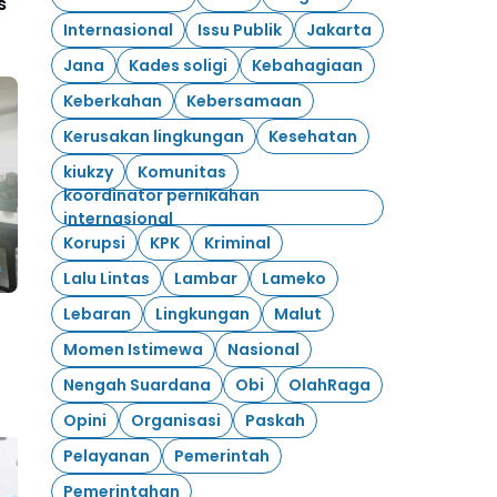
s
Internasional
Issu Publik
Jakarta
Jana
Kades soligi
Kebahagiaan
Keberkahan
Kebersamaan
Kerusakan lingkungan
Kesehatan
kiukzy
Komunitas
koordinator pernikahan
internasional
Korupsi
KPK
Kriminal
Lalu Lintas
Lambar
Lameko
Lebaran
Lingkungan
Malut
Momen Istimewa
Nasional
Nengah Suardana
Obi
OlahRaga
Opini
Organisasi
Paskah
Pelayanan
Pemerintah
Pemerintahan