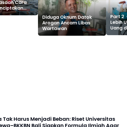
asaan'Cara
enciptakan
ik Individual
Part 2 
Diduga Oknum Datok
Lebih 
Arogan Ancam Libas
Uang d
Wartawan
dalam
Kesuks
 Tak Harus Menjadi Beban: Riset Universitas
a–BKKBN Bali Siapkan Formula Ilmiah Agar