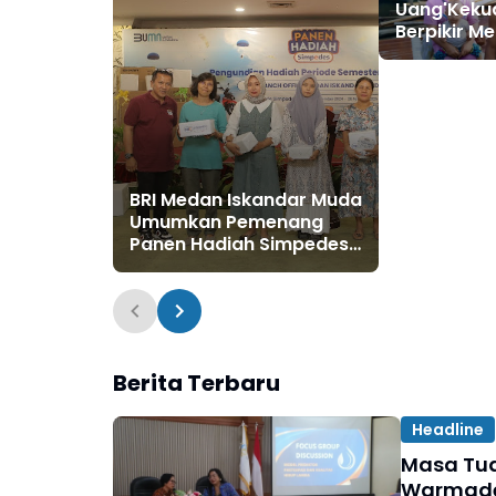
Uang'Keku
Berpikir M
Karakterist
BRI Medan Iskandar Muda
Umumkan Pemenang
Panen Hadiah Simpedes,
Nasabah Dapat Kejutan
Grand Prize dan Hadiah
Berita Terbaru
Headline
Masa Tua
Warmadew