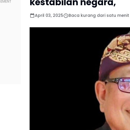
kestabilan negara,
April 03, 2025
Baca kurang dari satu menit