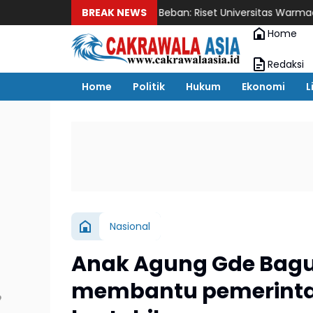
rus Menjadi Beban: Riset Universitas Warmadewa–BKKBN Bali Sia
BREAK NEWS
Home
Redaksi
Home
Politik
Hukum
Ekonomi
L
Nasional
Anak Agung Gde Bag
membantu pemerinta