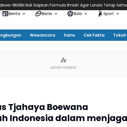
pkan Formula Ilmiah Agar Lansia Tetap Sehat, Bahagia, dan Prod
Berita
Bisnis
Bola
Sport
ingkungan
Wawancara
Sains
Cek Fakta
Tokoh
us Tjahaya Boewana
h Indonesia dalam menjag