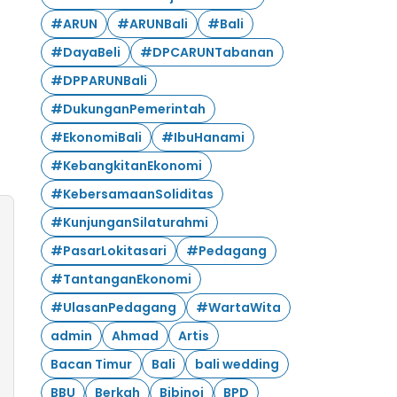
#ARUN
#ARUNBali
#Bali
#DayaBeli
#DPCARUNTabanan
#DPPARUNBali
#DukunganPemerintah
#EkonomiBali
#IbuHanami
#KebangkitanEkonomi
#KebersamaanSoliditas
#KunjunganSilaturahmi
#PasarLokitasari
#Pedagang
#TantanganEkonomi
#UlasanPedagang
#WartaWita
admin
Ahmad
Artis
Bacan Timur
Bali
bali wedding
BBU
Berkah
Bibinoi
BPD