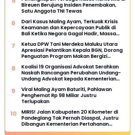
Bireuen Berujung Insiden Penembakan,
Satu Anggota TNI Tewas
Dari Kasus Maling Ayam, Terkuak Krisis
Keamanan dan Kepercayaan Publik di
Bali Ketika Negara Gagal Hadir, Massa
Mengambil Alih Hukum
Ketua DPW Tani Merdeka Maluku Utara
Apresiasi Pelantikan Kepala BGN, Dorong
Penguatan Program Makan Bergizi
Gratis.!!
Koalisi 19 Organisasi Advokat Serahkan
Naskah Rancangan Perubahan Undang-
Undang Advokat kepada Kementerian
Hukum RI
Viral Maling Ayam Baturiti, Pahlawan
Penghemat Rp 98 Miliar Justru
Terlupakan
MIRIS! Jalan Kabupaten 20 Kilometer di
Pandeglang Tak Pernah Diaspal, Justru
Dibangun Kementerian Pertahanan
Melalui TNI Warga: Puluhan Kali Ajukan