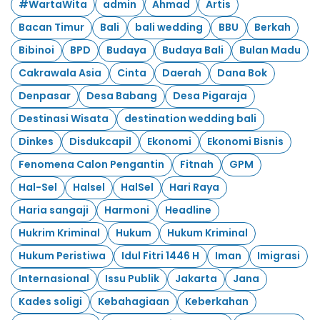
#WartaWita
admin
Ahmad
Artis
Bacan Timur
Bali
bali wedding
BBU
Berkah
Bibinoi
BPD
Budaya
Budaya Bali
Bulan Madu
Cakrawala Asia
Cinta
Daerah
Dana Bok
Denpasar
Desa Babang
Desa Pigaraja
Destinasi Wisata
destination wedding bali
Dinkes
Disdukcapil
Ekonomi
Ekonomi Bisnis
Fenomena Calon Pengantin
Fitnah
GPM
Hal-Sel
Halsel
HalSel
Hari Raya
Haria sangaji
Harmoni
Headline
Hukrim Kriminal
Hukum
Hukum Kriminal
Hukum Peristiwa
Idul Fitri 1446 H
Iman
Imigrasi
Internasional
Issu Publik
Jakarta
Jana
Kades soligi
Kebahagiaan
Keberkahan