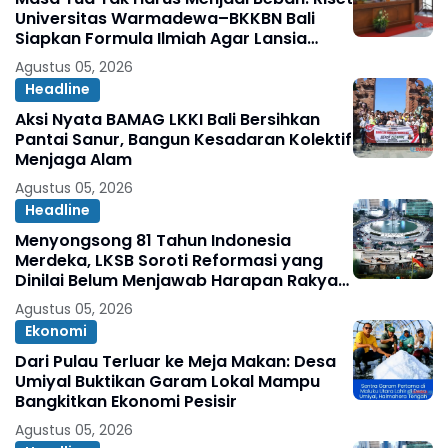
Universitas Warmadewa–BKKBN Bali
Siapkan Formula Ilmiah Agar Lansia
Tetap Sehat, Bahagia, dan Produktif
Agustus 05, 2026
Headline
Aksi Nyata BAMAG LKKI Bali Bersihkan
Pantai Sanur, Bangun Kesadaran Kolektif
Menjaga Alam
Agustus 05, 2026
Headline
Menyongsong 81 Tahun Indonesia
Merdeka, LKSB Soroti Reformasi yang
Dinilai Belum Menjawab Harapan Rakyat
Oleh: Abdul Ghopur
Agustus 05, 2026
Ekonomi
Dari Pulau Terluar ke Meja Makan: Desa
Umiyal Buktikan Garam Lokal Mampu
Bangkitkan Ekonomi Pesisir
Agustus 05, 2026