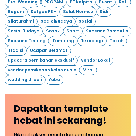
Pre-Wedding
PROPAM
PT kalpita
Pusat
Rafi
Ragam
Satgas PKH
Selat Hormuz
Sidi
Silaturahmi
SoaialBudaya
Sosial
Sosial Budaya
Sosok
Sport
Suasana Romantis
Suasana Tenang
Tambang
Teknologi
Tokoh
Tradisi
Ucapan Selamat
upacara pernikahan eksklusif
Vendor Lokal
vendor pernikahan kelas dunia
Viral
wedding di bali
Yaba
Dapatkan
template
hebat ini
sekarang!
Nikmati akses penuh dan pembaruan