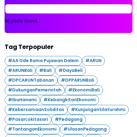
No posts found.
Tag Terpopuler
#AA Gde Rama Pujawan Dalem
#ARUN
#ARUNBali
#Bali
#DayaBeli
#DPCARUNTabanan
#DPPARUNBali
#DukunganPemerintah
#EkonomiBali
#IbuHanami
#KebangkitanEkonomi
#KebersamaanSoliditas
#KunjunganSilaturahmi
#PasarLokitasari
#Pedagang
#TantanganEkonomi
#UlasanPedagang