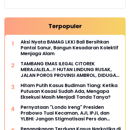
Terpopuler
Aksi Nyata BAMAG LKKI Bali Bersihkan
Pantai Sanur, Bangun Kesadaran Kolektif
Menjaga Alam
TAMBANG EMAS ILEGAL CITOREK
MERAJALELA...!! HUTAN LINDUNG RUSAK,
JALAN POROS PROVINSI AMBROL, DIDUGA
LIBATKAN OKNUM KADES DAN APH
Hitam Putih Kasus Budiman Tiang: Ketika
Putusan Kasasi Sudah Ada, Mengapa
Eksekusi Masih Menjadi Tanda Tanya?
Pernyataan "Londo Ireng" Presiden
Prabowo Tuai Kecaman, AJI, IPJI, dan
YLBHI: Jangan Stigmatisasi Pers dan
Masyarakat Sipil
Penangkapan Terduga Kasus Narkotika di