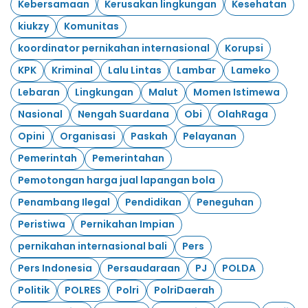
Kebersamaan
Kerusakan lingkungan
Kesehatan
kiukzy
Komunitas
koordinator pernikahan internasional
Korupsi
KPK
Kriminal
Lalu Lintas
Lambar
Lameko
Lebaran
Lingkungan
Malut
Momen Istimewa
Nasional
Nengah Suardana
Obi
OlahRaga
Opini
Organisasi
Paskah
Pelayanan
Pemerintah
Pemerintahan
Pemotongan harga jual lapangan bola
Penambang Ilegal
Pendidikan
Peneguhan
Peristiwa
Pernikahan Impian
pernikahan internasional bali
Pers
Pers Indonesia
Persaudaraan
PJ
POLDA
Politik
POLRES
Polri
PolriDaerah