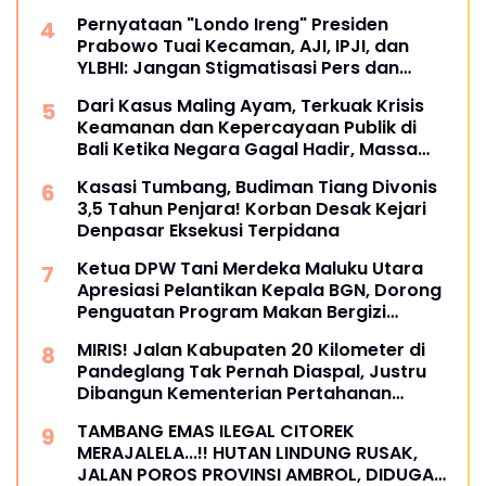
Pernyataan "Londo Ireng" Presiden
Prabowo Tuai Kecaman, AJI, IPJI, dan
YLBHI: Jangan Stigmatisasi Pers dan
Masyarakat Sipil
Dari Kasus Maling Ayam, Terkuak Krisis
Keamanan dan Kepercayaan Publik di
Bali Ketika Negara Gagal Hadir, Massa
Mengambil Alih Hukum
Kasasi Tumbang, Budiman Tiang Divonis
3,5 Tahun Penjara! Korban Desak Kejari
Denpasar Eksekusi Terpidana
Ketua DPW Tani Merdeka Maluku Utara
Apresiasi Pelantikan Kepala BGN, Dorong
Penguatan Program Makan Bergizi
Gratis.!!
MIRIS! Jalan Kabupaten 20 Kilometer di
Pandeglang Tak Pernah Diaspal, Justru
Dibangun Kementerian Pertahanan
Melalui TNI Warga: Puluhan Kali Ajukan
TAMBANG EMAS ILEGAL CITOREK
Perbaikan ke Pemda, Tak Pernah Digubris
MERAJALELA...!! HUTAN LINDUNG RUSAK,
JALAN POROS PROVINSI AMBROL, DIDUGA