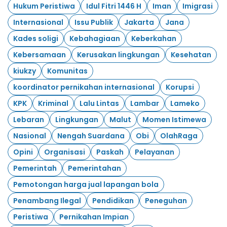
Hukum Peristiwa
Idul Fitri 1446 H
Iman
Imigrasi
Internasional
Issu Publik
Jakarta
Jana
Kades soligi
Kebahagiaan
Keberkahan
Kebersamaan
Kerusakan lingkungan
Kesehatan
kiukzy
Komunitas
koordinator pernikahan internasional
Korupsi
KPK
Kriminal
Lalu Lintas
Lambar
Lameko
Lebaran
Lingkungan
Malut
Momen Istimewa
Nasional
Nengah Suardana
Obi
OlahRaga
Opini
Organisasi
Paskah
Pelayanan
Pemerintah
Pemerintahan
Pemotongan harga jual lapangan bola
Penambang Ilegal
Pendidikan
Peneguhan
Peristiwa
Pernikahan Impian