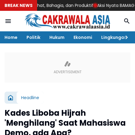
p Sehat, Bahagia, dan Produktif
BREAK NEWS
Aksi Nyata BAMAG LKKI Bali Be
Home
Politik
Hukum
Ekonomi
Lingkungan
Headline
Kades Liboba Hijrah
'Menghilang' Saat Mahasiswa
Demo, ada Apa?