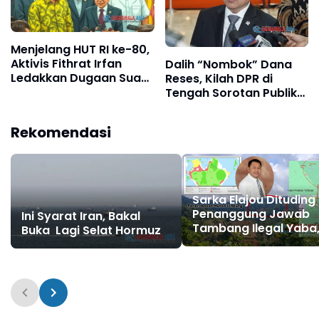
Menjelang HUT RI ke-80,
Aktivis Fithrat Irfan
Dalih “Nombok” Dana
Ledakkan Dugaan Suap
Reses, Kilah DPR di
95 Senator DPD:
Tengah Sorotan Publik
‘Parlemen Sudah
soal Pemborosan Uang
Diperjualbelikan!
Negara.
Rekomendasi
Sarka Elajou Dituding
Penanggung Jawab
Ini Syarat Iran, Bakal
Tambang Ilegal Yaba
Buka Lagi Selat Hormuz
Isbat Usman: PT IMM
Rusak Alam Halmahe
Selatan