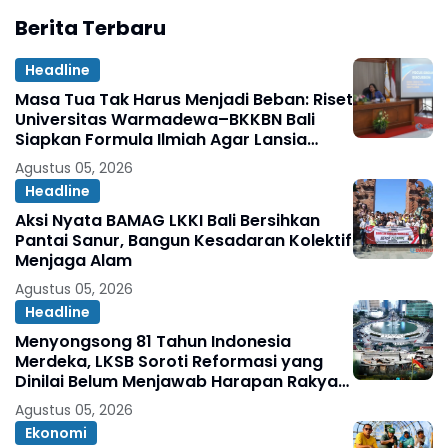
Berita Terbaru
Headline
Masa Tua Tak Harus Menjadi Beban: Riset
Universitas Warmadewa–BKKBN Bali
Siapkan Formula Ilmiah Agar Lansia
Tetap Sehat, Bahagia, dan Produktif
Agustus 05, 2026
Headline
Aksi Nyata BAMAG LKKI Bali Bersihkan
Pantai Sanur, Bangun Kesadaran Kolektif
Menjaga Alam
Agustus 05, 2026
Headline
Menyongsong 81 Tahun Indonesia
Merdeka, LKSB Soroti Reformasi yang
Dinilai Belum Menjawab Harapan Rakyat
Oleh: Abdul Ghopur
Agustus 05, 2026
Ekonomi