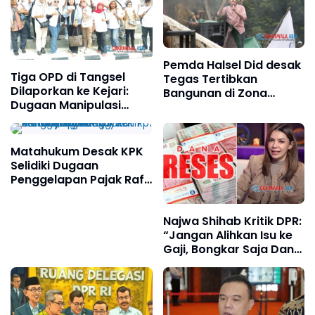
Pemda Halsel Did desak
Tiga OPD di Tangsel
Tegas Tertibkan
Dilaporkan ke Kejari:
Bangunan di Zona
Dugaan Manipulasi
Resapan Air, Aktivis
Data Honorer dan
Peringatkan Potensi
Kegiatan Fiktif Rugikan
Konflik dan Dampak
Keuangan Negara
Lingkungan.
Matahukum Desak KPK
Puluhan Miliar.
Selidiki Dugaan
Penggelapan Pajak Raffi
Ahmad, Publik
Pertanyakan Kekayaan
Najwa Shihab Kritik DPR:
Rp1 Triliun yang
“Jangan Alihkan Isu ke
Janggal.
Gaji, Bongkar Saja Dana
Reses Miliaran yang Tak
Pernah Diaudit”