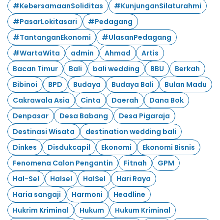
#KebersamaanSoliditas
#KunjunganSilaturahmi
#PasarLokitasari
#Pedagang
#TantanganEkonomi
#UlasanPedagang
#WartaWita
admin
Ahmad
Artis
Bacan Timur
Bali
bali wedding
BBU
Berkah
Bibinoi
BPD
Budaya
Budaya Bali
Bulan Madu
Cakrawala Asia
Cinta
Daerah
Dana Bok
Denpasar
Desa Babang
Desa Pigaraja
Destinasi Wisata
destination wedding bali
Dinkes
Disdukcapil
Ekonomi
Ekonomi Bisnis
Fenomena Calon Pengantin
Fitnah
GPM
Hal-Sel
Halsel
HalSel
Hari Raya
Haria sangaji
Harmoni
Headline
Hukrim Kriminal
Hukum
Hukum Kriminal