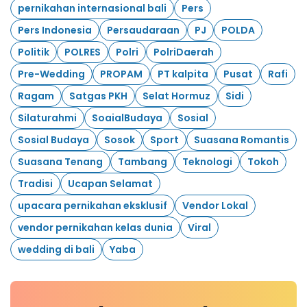
pernikahan internasional bali
Pers
Pers Indonesia
Persaudaraan
PJ
POLDA
Politik
POLRES
Polri
PolriDaerah
Pre-Wedding
PROPAM
PT kalpita
Pusat
Rafi
Ragam
Satgas PKH
Selat Hormuz
Sidi
Silaturahmi
SoaialBudaya
Sosial
Sosial Budaya
Sosok
Sport
Suasana Romantis
Suasana Tenang
Tambang
Teknologi
Tokoh
Tradisi
Ucapan Selamat
upacara pernikahan eksklusif
Vendor Lokal
vendor pernikahan kelas dunia
Viral
wedding di bali
Yaba