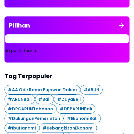
Pilihan
No posts found.
Tag Terpopuler
#AA Gde Rama Pujawan Dalem
#ARUN
#ARUNBali
#Bali
#DayaBeli
#DPCARUNTabanan
#DPPARUNBali
#DukunganPemerintah
#EkonomiBali
#IbuHanami
#KebangkitanEkonomi